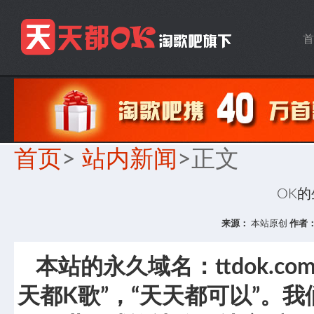
首
首页
>
站内新闻
>正文
OK
来源：
本站原创
作者
本站的永久域名：ttdok.c
天都K歌”，“天天都可以”。